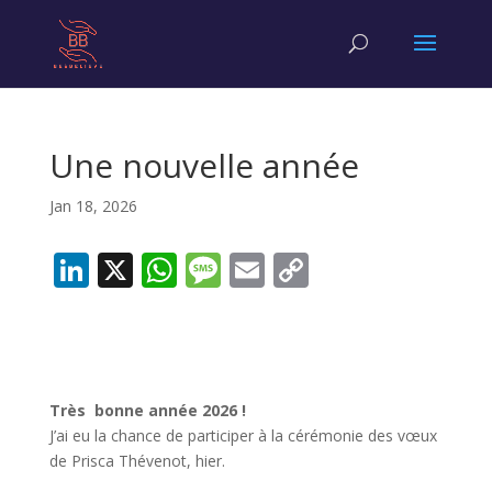
Une nouvelle année
Jan 18, 2026
Li
X
W
M
E
C
n
h
e
m
o
k
at
ss
ai
p
e
s
a
l
y
dI
A
g
Li
Très bonne année 2026 !
n
p
e
n
J’ai eu la chance de participer à la cérémonie des vœux
de Prisca Thévenot, hier.
p
k