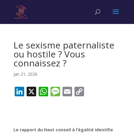
Le sexisme paternaliste
ou hostile ? Vous
connaissez ?
Jan 21, 2026
Li
X
W
M
E
C
n
h
e
m
o
k
at
ss
ai
p
e
s
a
l
y
dI
A
g
Li
Le rapport du Haut conseil à l’égalité identifie