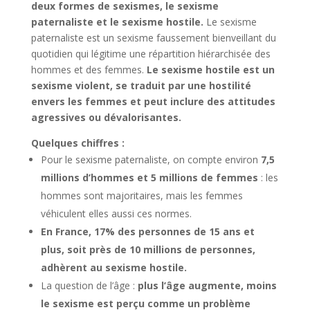
n
p
e
n
deux formes de sexismes, le sexisme
paternaliste et le sexisme hostile.
Le sexisme
p
k
paternaliste est un sexisme faussement bienveillant du
quotidien qui légitime une répartition hiérarchisée des
hommes et des femmes.
Le sexisme hostile est un
sexisme violent, se traduit par une hostilité
envers les femmes et peut inclure des attitudes
agressives ou dévalorisantes.
Quelques chiffres :
Pour le sexisme paternaliste, on compte environ
7,5
millions d’hommes et 5 millions de femmes
: les
hommes sont majoritaires, mais les femmes
véhiculent elles aussi ces normes.
En France, 17% des personnes de 15 ans et
plus, soit près de 10 millions de personnes,
adhèrent au sexisme hostile.
La question de l’âge :
plus l’âge augmente, moins
le sexisme est perçu comme un problème