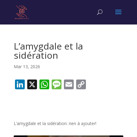
L’amygdale et la
sidération
Mar 13, 2026
Li
X
W
M
E
C
n
h
e
m
o
k
at
ss
ai
p
e
s
a
l
y
dI
A
g
Li
L’amygdale et la sidération: rien à ajouter!
n
p
e
n