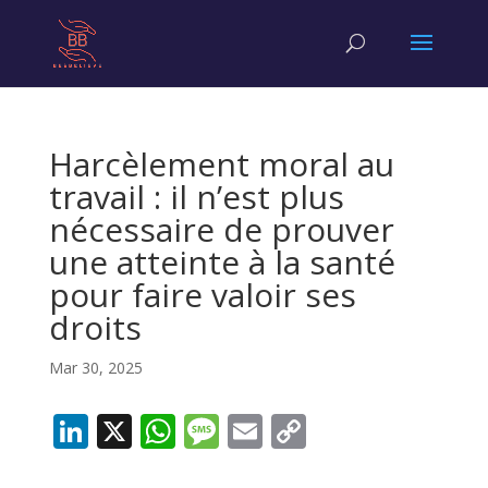
Harcèlement moral au
travail : il n’est plus
nécessaire de prouver
une atteinte à la santé
pour faire valoir ses
droits
Mar 30, 2025
Li
X
W
M
E
C
n
h
e
m
o