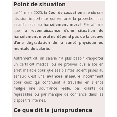
k
at
ss
ai
p
Point de situation
e
s
a
l
y
Le 11 mars 2025, la
Cour de cassation
a rendu une
dI
A
g
Li
décision importante qui renforce la protection des
salariés face au
harcèlement moral
. Elle affirme
n
p
e
n
que
la reconnaissance d’une situation de
p
k
harcèlement moral ne dépend pas de la preuve
d’une dégradation de la santé physique ou
mentale du salarié
.
Autrement dit, un salarié n’a plus besoin d’apporter
un certificat médical ou de prouver qu’il a été en
arrêt maladie pour que ses plaintes soient prises au
sérieux. C’est une
avancée majeure
, notamment
pour ceux qui continuent à travailler en silence
malgré une souffrance réelle, par crainte de
représailles ou par manque de confiance dans les
dispositifs internes.
Ce que dit la jurisprudence