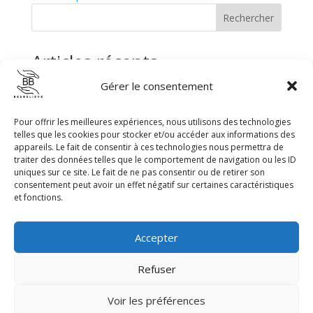
Rechercher
Articles récents
Gérer le consentement
La HAS – Certification de la prévention des Violences
sexuelles et sexistes
Pour offrir les meilleures expériences, nous utilisons des technologies
Assemblée Générale
telles que les cookies pour stocker et/ou accéder aux informations des
Livre 100 questions réponses sur les violences
appareils. Le fait de consentir à ces technologies nous permettra de
sexuelles et sexistes
traiter des données telles que le comportement de navigation ou les ID
uniques sur ce site. Le fait de ne pas consentir ou de retirer son
L’amygdale et la sidération
consentement peut avoir un effet négatif sur certaines caractéristiques
et fonctions.
Et si on prenait exemple sur Londres ?
Commentaires récents
Accepter
Aucun commentaire à afficher.
Refuser
Voir les préférences