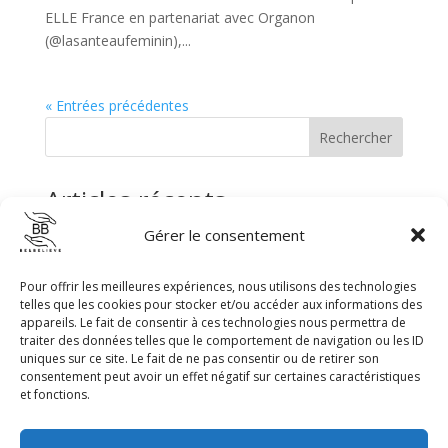
ELLE France en partenariat avec Organon
(@lasanteaufeminin),...
« Entrées précédentes
Rechercher
Articles récents
Gérer le consentement
La HAS – Certification de la prévention des Violences
sexuelles et sexistes
Assemblée Générale
Pour offrir les meilleures expériences, nous utilisons des technologies
telles que les cookies pour stocker et/ou accéder aux informations des
Livre 100 questions réponses sur les violences
appareils. Le fait de consentir à ces technologies nous permettra de
sexuelles et sexistes
traiter des données telles que le comportement de navigation ou les ID
uniques sur ce site. Le fait de ne pas consentir ou de retirer son
L’amygdale et la sidération
consentement peut avoir un effet négatif sur certaines caractéristiques
et fonctions.
Et si on prenait exemple sur Londres ?